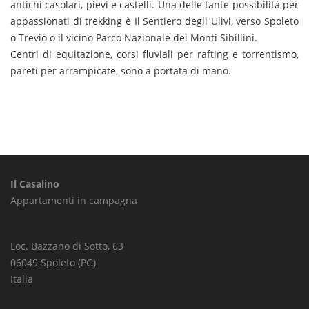
antichi casolari, pievi e castelli. Una delle tante possibilità per
appassionati di trekking è Il Sentiero degli Ulivi, verso Spoleto
o Trevio o il vicino Parco Nazionale dei Monti Sibillini.
Centri di equitazione, corsi fluviali per rafting e torrentismo,
pareti per arrampicate, sono a portata di mano.
Il Casalino
Appartamenti in campagna
Loc. Bazzano di Sotto, 63
06049 Spoleto (PG)
Italia