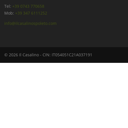
Tel:
+39 0743 770658
Mob:
+39 347 6111252
info@ilcasalinospoleto.com
© 2026 Il Casalino - CIN: IT054051C21A037191